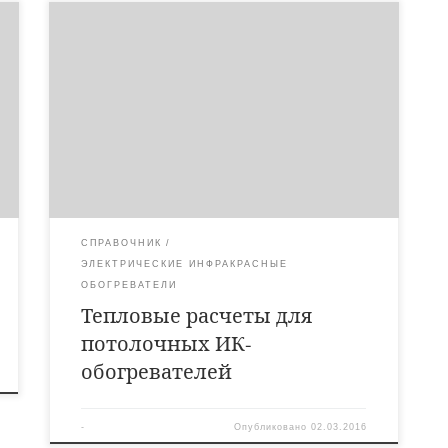
Тепловой расчет помещения для инфракрасных
обогревателей Окончательный расчет количества
обогревателей (тепловая нагрузка) сильно зависит от
индивидуальных особенностей отапливаемого
помещения. Для определения необходимой мощности
учитываются: Район расположения здания Тип
помещения Материал из которого построено здание
Режим работы в здании Воздухообмен и т.д. Ниже
приведены таблицы, позволяющие ориентировочно
определить необходимое количество […]
СПРАВОЧНИК
ЭЛЕКТРИЧЕСКИЕ ИНФРАКРАСНЫЕ
ОБОГРЕВАТЕЛИ
Тепловые расчеты для
потолочных ИК-
обогревателей
-
Опубликовано
02.03.2016