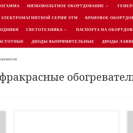
РОГАММА
НИЗКОВОЛЬТНОЕ ОБОРУДОВАНИЕ
ГЕНЕР
 ЭЛЕКТРОМАГНИТНОЙ СЕРИИ ЭТМ
КРАНОВОЕ ОБОРУДО
ВОДНИКИ
СВЕТОТЕХНИКА
ПАСПОРТА НА ОБОРУДО
АСТОТНЫЕ
ДИОДЫ ВЫПРЯМИТЕЛЬНЫЕ
ДИОДЫ ЛАВИ
греватели
фракрасные обогревател
Если вы до сих пор задаетесь этим вопросом, то в этой
статье вы найдете аргументированный ответ на него.