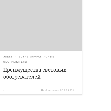
ПРЕИМУЩЕСТВА СВЕТОВЫХ ОБОГРЕВАТЕЛЕЙ
“UFO” и “ЕСО” Обогревает в первую очередь человека
и предметы. Обеспечивает полезный экологически
чистый и экономичный обогрев. Идеально подходит
для использования в местах, где необходим временный
обогрев. Обогревает открытые участки, даже в
ветреную погоду. Обогревает труднодоступные
участки. Обеспечивает быструю передачу тепла.
Ветер и […]
ЭЛЕКТРИЧЕСКИЕ ИНФРАКРАСНЫЕ
ОБОГРЕВАТЕЛИ
Преимущества световых
обогревателей
-
Опубликовано
02.03.2016