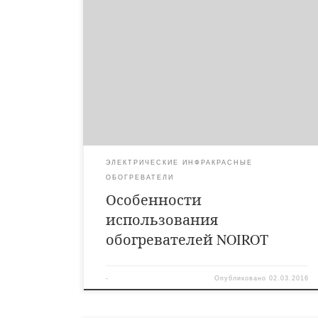
Гараж Гараж — это место, где многие автовладельцы
любят проводить выходные за починкой своего
«железного коня», заменой масла или накачкой шин.
Да и в будние дни подобное помещение не страдает
от одиночества — утром нужно быстро завести
машину, предварительно разогрев аккумулятор,
а вечером правильно припарковать ее в гараже,
переведя систему сигнализации в режим охраны.
Понятно, что в таком месте должно […]
ЭЛЕКТРИЧЕСКИЕ ИНФРАКРАСНЫЕ
ОБОГРЕВАТЕЛИ
Особенности
использования
обогревателей NOIROT
-
Опубликовано
02.03.2016