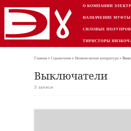
О КОМПАНИИ ЭЛЕКТ
Перейти к содержимому
НАЗНАЧЕНИЕ МУФТЫ
СИЛОВЫЕ ПОЛУПРО
ТИРИСТОРЫ НИЗКОЧ
Главная
»
Справочник
»
Низковольтная аппаратура
»
Выкл
Выключатели
3 записи
ПВ-16 – пакетные выключатели. Предназначены для
работы в качестве вводных выключателей,