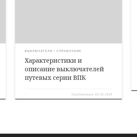
Предназначены для коммутации электрических цепей
под воздействием управляющих упоров в
определенных точках пути контролируемого
объекта.Вид климатического исполнения УХЛ
категории 2 по ГОСТ […]
ВЫКЛЮЧАТЕЛИ
СПРАВОЧНИК
Характеристики и
описание выключателей
путевых серии ВПК
-
Опубликовано
03.03.2016