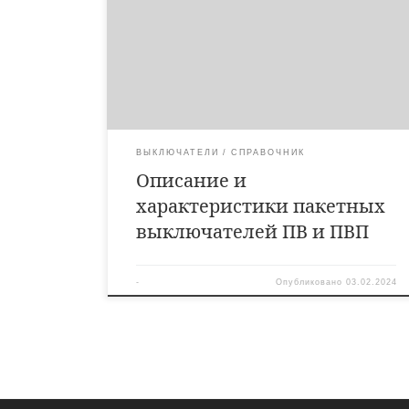
выключателей цепей управления и распределения
электрической энергии и для ручного управления
асинхронными электродвигателями в электрических
цепях напряжением до 440 В переменного тока
частотой 50,60 и 400 Гц и до 240 В постоянного тока.
ПП14-27 – пакетные […]
ВЫКЛЮЧАТЕЛИ
СПРАВОЧНИК
Описание и
характеристики пакетных
выключателей ПВ и ПВП
-
Опубликовано
03.02.2024