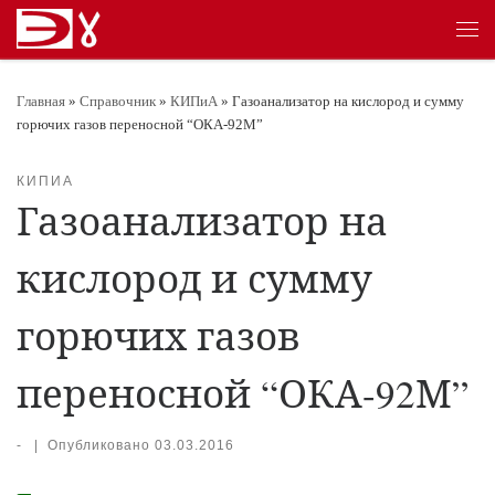
Перейти к содержимому
Ме
Главная
»
Справочник
»
КИПиА
»
Газоанализатор на кислород и сумму
горючих газов переносной “ОКА-92М”
КИПИА
Газоанализатор на
кислород и сумму
горючих газов
переносной “ОКА-92М”
-
|
Опубликовано
03.03.2016