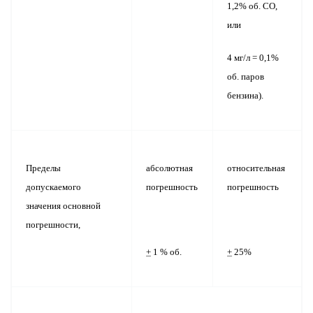
1,2% об. СО,
или
4 мг/л = 0,1%
об. паров
бензина).
Пределы
абсолютная
относительная
допускаемого
погрешность
погрешность
значения основной
погрешности,
+
1 % об.
+
25%