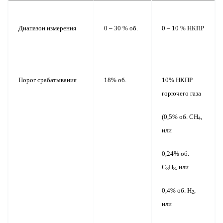
Диапазон измерения
0 – 30 % об.
0 – 10 % НКПР
Порог срабатывания
18% об.
10% НКПР
горючего газа
(0,5% об. СН
,
4
или
0,24% об.
С
Н
, или
3
8
0,4% об. Н
,
2
или