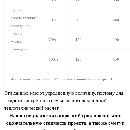
10%
270
300
Здания,
промышленные
30%
200
240
помещения,
склады,
70%
150
190
жилые
помещения
100%
120
150
Достигаемый результат +18°С при начальной температуре 0°С
Эти данные имеют усреднённую величину, поэтому для
каждого конкретного случая необходим точный
теплотехнический расчёт.
Наши специалисты в короткий срок просчитают
окончательную стоимость проекта, а так же смогут