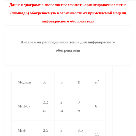
Данная диаграмма позволяет рассчитать ориентировочное пятно
(площадь) обогреваемую в зависимости от применяемой модели
инфракрасного обогревателя
Диаграмма распределения тепла для инфракрасного
обогревателя
2
Модель
А
Б
В
м
2,2
2
3
MrH-07
6
м
м
м
MrH-
2,5
3
3,5
11