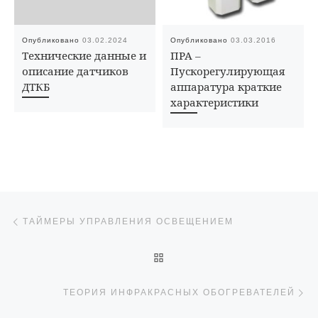
Опубликовано
03.02.2024
Опубликовано
03.03.2016
Технические данные и
ПРА –
описание датчиков
Пускорегулирующая
ДТКБ
аппаратура краткие
характеристики
Навигация по записям
Предыдущая запись
ТАЙМЕРЫ УПРАВЛЕНИЯ ОСВЕЩЕНИЕМ
ОБРАТНО К СПИСКУ ЗАПИ
Сл
ТЕОРИЯ ИНФРАКРАСНЫХ ОБОГРЕВАТЕЛЕЙ