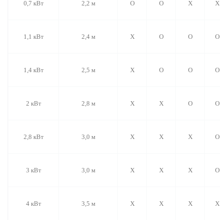
0,7 кВт
2,2 м
O
O
X
X
1,1 кВт
2,4 м
X
O
O
O
1,4 кВт
2,5 м
X
O
O
O
2 кВт
2,8 м
X
X
O
O
2,8 кВт
3,0 м
X
X
X
O
3 кВт
3,0 м
X
X
X
O
4 кВт
3,5 м
X
X
X
X