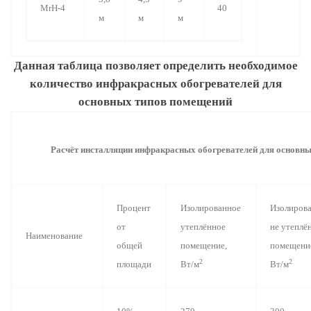
MrH-4
40
м
м
м
Данная таблица позволяет определить необходимое
количество инфракрасных обогревателей для
основных типов помещений
Расчёт инсталляции инфракрасных обогревателей для основн
Процент
Изолированное
Изолиров
от
утеплённое
не утеплё
Наименование
общей
помещение,
помещени
2
2
площади
Вт/м
Вт/м