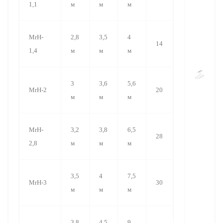
1,1
м
м
м
MrH-
2,8
3,5
4
14
1,4
м
м
м
3
3,6
5,6
MrH-2
20
м
м
м
MrH-
3,2
3,8
6,5
28
2,8
м
м
м
3,5
4
7,5
MrH-3
30
м
м
м
3,8
4,5
9