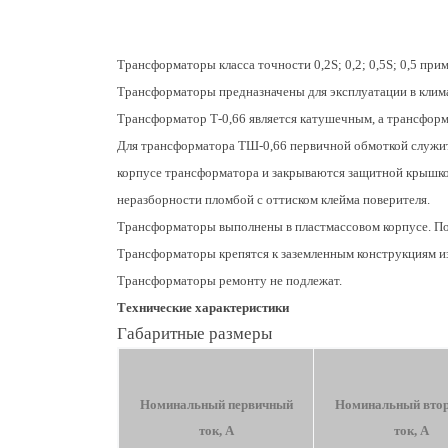
Трансформаторы класса точности 0,2S; 0,2; 0,5S; 0,5 прим
Трансформаторы предназначены для эксплуатации в клим
Трансформатор Т-0,66 является катушечным, а трансфо
Для трансформатора ТШ-0,66 первичной обмоткой служит
корпусе трансформатора и закрываются защитной крышко
неразборности пломбой с оттиском клейма поверителя.
Трансформаторы выполнены в пластмассовом корпусе. По 
Трансформаторы крепятся к заземленным конструкциям из
Трансформаторы ремонту не подлежат.
Технические характеристики
Габаритные размеры
Номинальный первичный
Номинальный вто
ток, А
ток, А