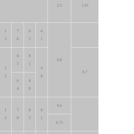
2,5
1,05
1
7
9
6
3
8
5
1
6
8
0,8
5
1
1
4
0,7
5
8
6
8
4
0
0,6
1
7
9
6
3
8
5
1
0,75