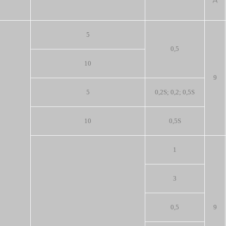
5
0,5
10
9
5
0,2S; 0,2; 0,5S
10
0,5S
1
3
0,5
9