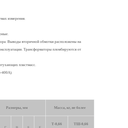
хемах измерения.
рные.
тора. Выводы вторичной обмотки расположены на
 эксплуатации. Трансформаторы пломбируются от
затухающих пластмасс.
-400А).
Размеры, мм
Масса, кг, не более
Т-0,66
ТШ-0,66
Г
В
Б
Е