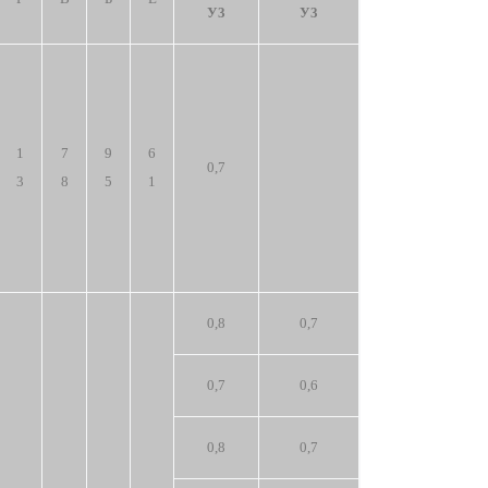
У3
У3
1
7
9
6
0,7
3
8
5
1
0,8
0,7
0,7
0,6
0,8
0,7