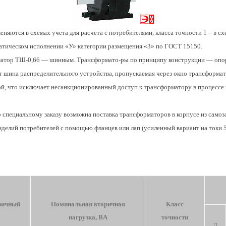
еняются в схемах учета для расчета с потребителями, класса точности 1 – в с
атическом исполнении «У» категории размещения «3» по ГОСТ 15150.
рматор ТШ-0,66 — шинным. Трансформато-ры по принципу конструкции — опо
 шина распределительного устройства, пропускаемая через окно трансформа
й, что исключает несанкционированный доступ к трансформатору в процессе
специальному заказу возможна поставка трансформаторов в корпусе из само
делий потребителей с помощью фланцев или лап (усиленный вариант на токи 5
ричный
Номинальная вторичная
Класс
нагрузка, ВּА
точности
Д