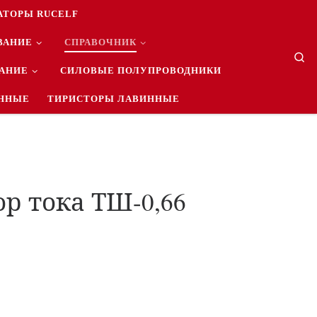
АТОРЫ RUCELF
ВАНИЕ
СПРАВОЧНИК
Se
ВАНИЕ
СИЛОВЫЕ ПОЛУПРОВОДНИКИ
ННЫЕ
ТИРИСТОРЫ ЛАВИННЫЕ
р тока ТШ-0,66