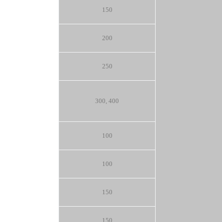
150
200
250
300, 400
100
100
150
150