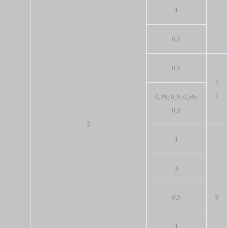
1
0,5
0,5
1
1
0,2S; 0,2; 0,5S;
0,5
5
1
3
0,5
9
1