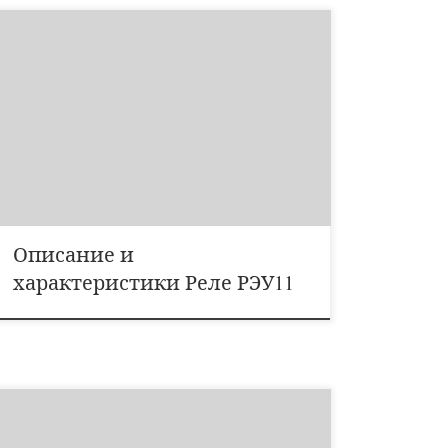
предназначены для сигнализации аварийного
состояния в цепях постоянного тока напряжением до
220 В, переменного тока напряжением до 380 В
частоты 50 Гц и напряжением до 440 В частоты 60 Гц
и применяются в устройствах автоматики. Основные
характеристики Реле указательные серии РЭУ11:
Номинальное напряжение, В,постоянного тока – 12,
[…]
Описание и
характеристики Реле РЭУ11
ПМ12 – предназначены для дистанционного пуска
непосредственным подключением к сети и отключения