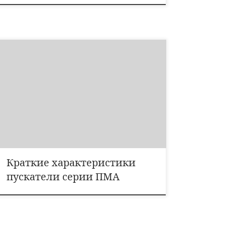
ПМА – предназначены для дистанционного пуска
непосредственным подключением к сети и отключения
трехфазных асинхронных электродвигателей с
короткозамкнутым ротором.Дополнительные функции
: реверсирование, при наличии тепловых реле – защита
двигателей от перегрузок недопустимой
продолжительности, в том числе возникающих при
выпадении одной из фаз, изменение схемы включения
обмоток U /D.Выпускаются […]
Краткие характеристики
пускатели серии ПМА