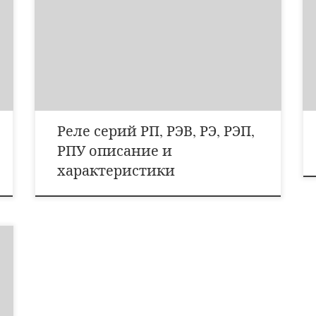
контактовзамыкающих/размыкающих/переключающих
пост тока перем тока пост тока перем тока ПЭ-37 12…
220 12…380 0,025…6 12…220 12…440 2…8/0…4/-
ПЭ-38 10…80 — 0,01…6 12…220 12…380 1…2/1/2
ПЭ-39 12…48 — 0,02…8 12…220 6…380 2/-/- РЭП-20
12…220 12…440 0,01…6 12…220 […]
Реле серий РП, РЭВ, РЭ, РЭП,
РПУ описание и
характеристики