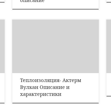
описание
Все модификации теплоизоляции АКТЕРМ уникальны,
и обладая непревзойденными характеристиками,
имеют индивидуальные особенности, которые
позволяют использовать этот материал для той или
иной основы и различных условий. Одной из новых
модификаций АКТЕРМ является АКТЕРМ Вулкан –
совершенно новый теплоизоляционный материал,
который только готовиться к промышленному
производству. АКТЕРМ Вулкан имеет […]
Теплоизоляция- Актерм
Вулкан Описание и
характеристики