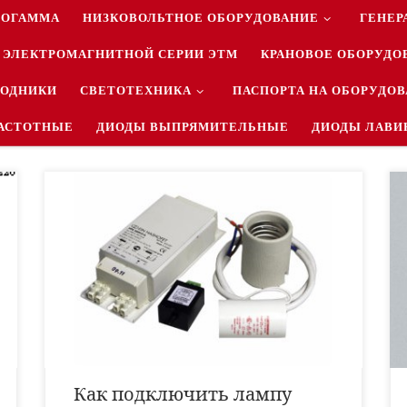
РОГАММА
НИЗКОВОЛЬТНОЕ ОБОРУДОВАНИЕ
ГЕНЕР
 ЭЛЕКТРОМАГНИТНОЙ СЕРИИ ЭТМ
КРАНОВОЕ ОБОРУДО
ВОДНИКИ
СВЕТОТЕХНИКА
ПАСПОРТА НА ОБОРУДО
АСТОТНЫЕ
ДИОДЫ ВЫПРЯМИТЕЛЬНЫЕ
ДИОДЫ ЛАВИ
Натриевую лампу ДНаТ можно подключить двумя
способами. 1. Пускорегулирующая аппаратура
(балласт независимого исполнения со встроенным
ИЗУ); 2. Керамический патрон Е40; 3. Провода: –
провод по маршруту «сеть – ПРА». Особенности –
длина 1,5 метра, можно увеличивать длину до 50
метров, содержит вилку. – провод по маршруту «ПРА
[…]
Как подключить лампу