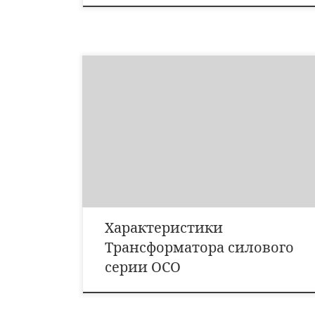
Характеристики Значения Частота 50 Гц.
Климатическое исполнение трансформаторов ОСОВ У,
категория размещения 5 по ГОСТ 15150-69
Климатическое исполнение трансформаторов ОСО У,
УХЛ категория размещения 2, 3 по ГОСТ 15150-69
Класс защиты II по ГОСТ 12.2.007.0-75 Требования по
пожарной безопасности по ГОСТ 12.1.004-91 Степень
защиты IP65 Соответствует ТУ […]
Характеристики
Трансформатора силового
серии ОСО