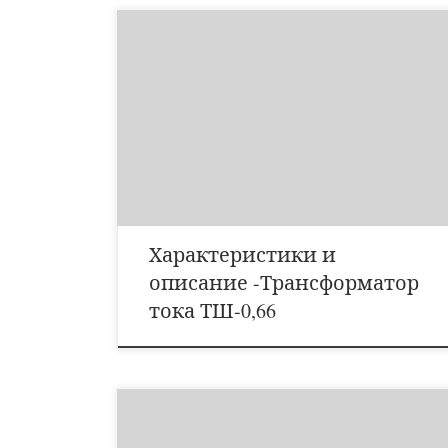
Трансформаторы класса точности 0,2S; 0,2; 0,5S; 0,5
применяются в схемах учета для расчета с
потребителями, класса точности 1 – в схемах
измерения. Трансформаторы предназначены для
эксплуатации в климатическом исполнении «У»
категории размещения «3» по ГОСТ 15150.
Трансформатор Т-0,66 является катушечным, а
трансформатор ТШ-0,66 — шинным. Трансформато-
ры по […]
Характеристики и
описание -Трансформатор
тока ТШ-0,66
Тип реле Диапазон выдержек, С Напр питан, В Коммут