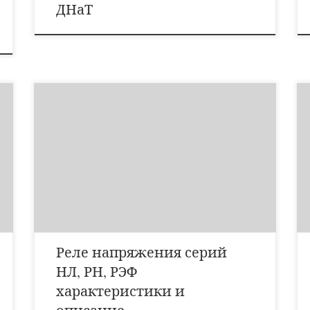
ДНаТ
Реле минимального напряжения НЛ-5 Реле
минимального напряжения НЛ-5 предназначены для
применения в качестве измерительных реле,
реагирующих на понижение напряжения в схемах
и
защиты автоматики. Основные характеристики
Диапазон уставок напряжений срабатывания, В – 10…
50; 40…200; 100…500Номинальное напряжение, В –
400Номинальное напряжение питания постоянного и
переменного тока 50 Гц, В […]
Реле напряжения серий
НЛ, РН, РЭФ
характеристики и