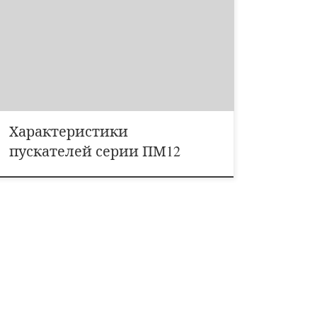
трехфазных асинхронных электродвигателей с
короткозамкнутым ротором.Дополнительные функции
: реверсирование, при наличии тепловых реле – защита
двигателей от перегрузок недопустимой
продолжительности, в том числе возникающих при
выпадении одной из фаз, изменение схемы включения
обмоток Y/DВыпускаются в […]
Характеристики
пускателей серии ПМ12