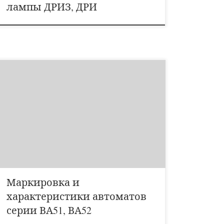
лампы ДРИЗ, ДРИ
Автоматические выключатели трехфазные ВА51 и
ВА52 – серии автоматических выключателей,
предназначенных для проведения тока в нормальном
режиме и отключения тока при коротких замыканиях,
перегрузках и недопустимых снижениях напряжения, а
также для нечастых (до 6 в сутки) оперативных
включений и отключений электрических цепей.
Допускается использовать автоматические
выключатели трехфазные […]
Маркировка и
характеристики автоматов
серии ВА51, ВА52