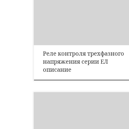
напр-я, В Коммут ток, А Кол-во конт пост тока перем
тока пост тока перем тока замык/разм/перекл ЕЛ-11
0,1…10 — 100…415 24…220 24…380 0,01…4 1/1/—
ЕЛ-12 0,1…10 — 100…415 24…220 24…380 0,01…4
1/1/— ЕЛ-13 0,1…10 — 100…415 24…220 24…380
[…]
Реле контроля трехфазного
напряжения серии ЕЛ
описание
ПМЕ – предназначены для дистанционного пуска
непосредственным подключением к сети и отключения
трехфазных асинхронных электродвигателей с
короткозамкнутым ротором.Дополнительные функции
: реверсирование, при наличии тепловых реле – защита