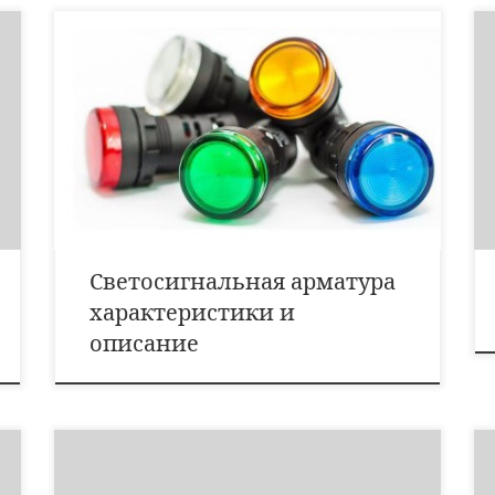
Арматура светосигнальная серий АСЛ предназначена
для световой сигнализации работы оборудования в
электрических цепях напряжением 220 и 380 В
переменного тока частоты 50 и 60 Гц и напряжение
220 В постоянного тока. Основные характеристики:
Номинальное напряжение, В:постоянного
токапеременного тока частоты 50 и 60 Гц 220220
(АСЛ-1), 380 (АСЛ-2) […]
Светосигнальная арматура
характеристики и
описание
Тип реле Напряжение питания, В Коммут. ток, А
Коммут. напряжение, В Количество