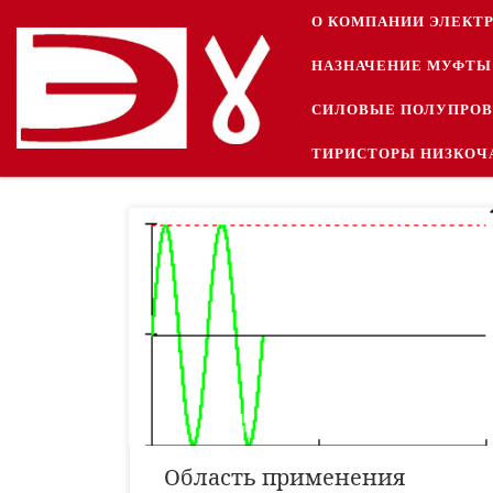
О КОМПАНИИ ЭЛЕКТ
Перейти к содержимому
НАЗНАЧЕНИЕ МУФТЫ
СИЛОВЫЕ ПОЛУПРО
ТИРИСТОРЫ НИЗКОЧ
Всё электрическое оборудование и приборы
рассчитаны на работу в сети, удовлетворяющей
требованиям определенного стандарта, вследствие
чего любой производитель проектирует оборудование,
исходя из этих требований. Российский стандарт
бытового электропитания следующий: действующее
значение напряжения 220 В ± 5% (предельно ± 10%),
частота 50 ± 0,2 Гц (предельно ± 0,4 […]
Область применения