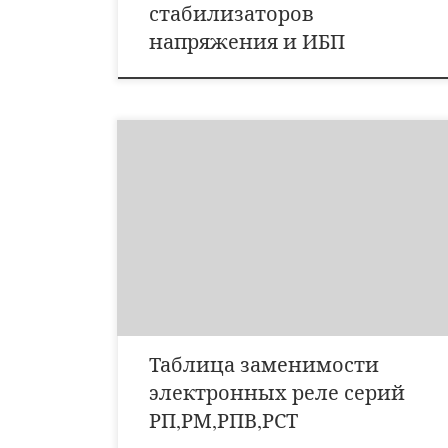
стабилизаторов
напряжения и ИБП
Наименование Тип Замена Старый Реле
промежуточные РП-16 РП-23, 25 РП-17 РП-220 РП-18
РП-250 Реле тока с повышенной чувствительностью
РТЗ-51 РТЗ-50 Реле тока обратной последовательност
РТФ-8 РТФ-9 РТФ-1М Реле направления мощности
РМ-11, 12 РБМ-170-278 Реле повторного включения
РПВ-01 РПВ-02 РПВ-58 Реле напряжения
постоянного тока РСН-11 РН-51 […]
Таблица заменимости
электронных реле серий
РП,РМ,РПВ,РСТ